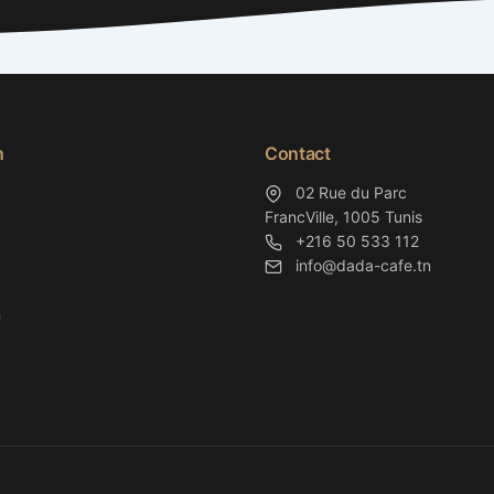
n
Contact
02 Rue du Parc
FrancVille, 1005 Tunis
+216 50 533 112
info@dada-cafe.tn
n