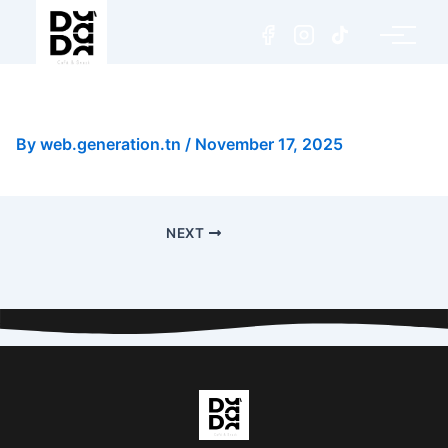
Café Liégeois
By
web.generation.tn
/
November 17, 2025
NEXT