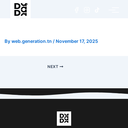
Chocolat au Lait (Nesquik)
By
web.generation.tn
/
November 17, 2025
NEXT