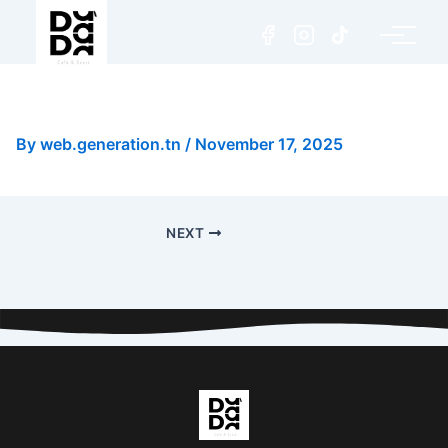
Chocolat Chaud DaDa
By
web.generation.tn
/
November 17, 2025
NEXT