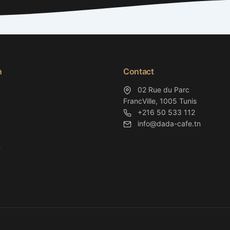
n
Contact
02 Rue du Parc
FrancVille, 1005 Tunis
+216 50 533 112
info@dada-cafe.tn
n