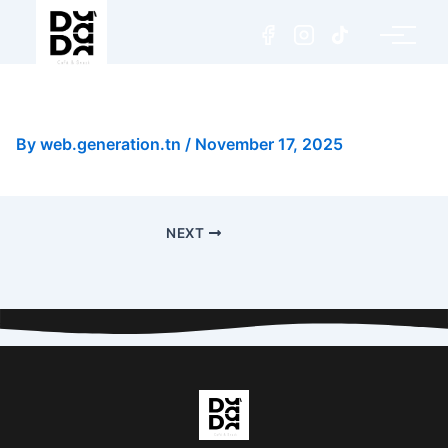
Chocolat Liégeois
By
web.generation.tn
/
November 17, 2025
NEXT