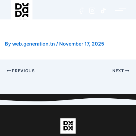
Dada Burger + Frites
By
web.generation.tn
/
November 17, 2025
PREVIOUS
NEXT