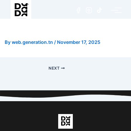
Espresso
By
web.generation.tn
/
November 17, 2025
NEXT