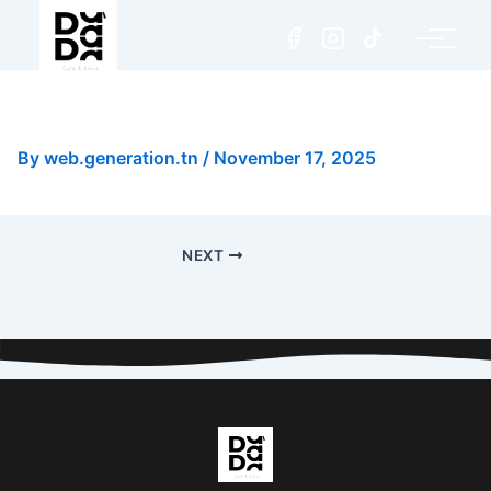
Frappuccino Pistache
By
web.generation.tn
/
November 17, 2025
NEXT