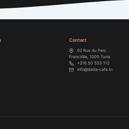
n
Contact
02 Rue du Parc
FrancVille, 1005 Tunis
+216 50 533 112
info@dada-cafe.tn
n