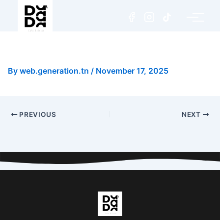
Iced Chocolate Nesquik
By
web.generation.tn
/
November 17, 2025
PREVIOUS
NEXT