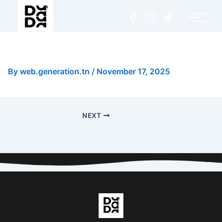
Iced Tea
By
web.generation.tn
/
November 17, 2025
NEXT