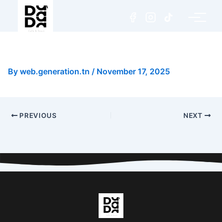
Jambon Gruyère
By
web.generation.tn
/
November 17, 2025
PREVIOUS
NEXT