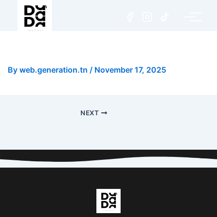
Lungo
By
web.generation.tn
/
November 17, 2025
NEXT