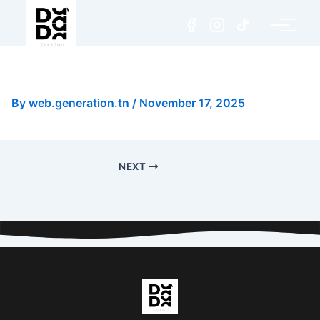
Mocaccino Nutella
By
web.generation.tn
/
November 17, 2025
NEXT