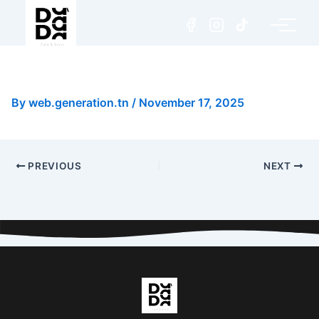
Omelette Nature
By
web.generation.tn
/
November 17, 2025
PREVIOUS
NEXT