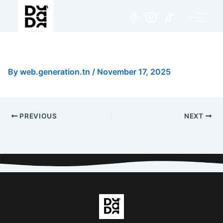
Pizza Jambon
By
web.generation.tn
/
November 17, 2025
PREVIOUS
NEXT