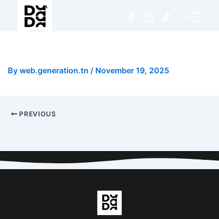
Pizza Pepperoni (Medium)
By
web.generation.tn
/
November 19, 2025
PREVIOUS