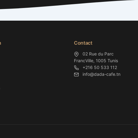
n
Contact
02 Rue du Parc
FrancVille, 1005 Tunis
+216 50 533 112
info@dada-cafe.tn
n