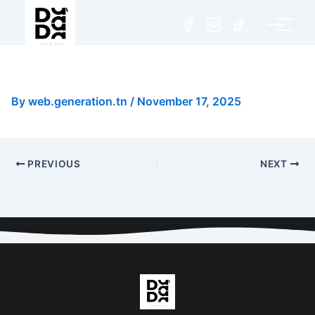
Speculoos Lotus
By
web.generation.tn
/
November 17, 2025
PREVIOUS
NEXT