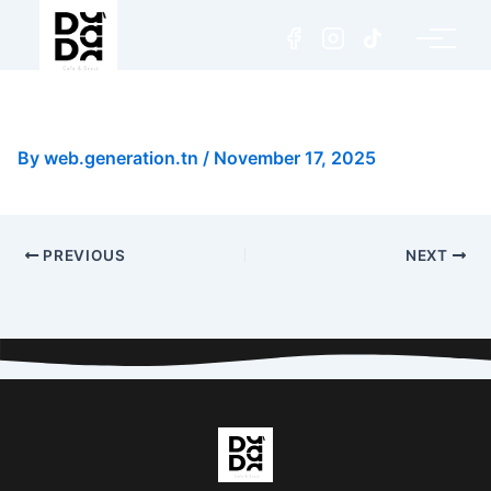
Tiramisu Lotus
By
web.generation.tn
/
November 17, 2025
PREVIOUS
NEXT