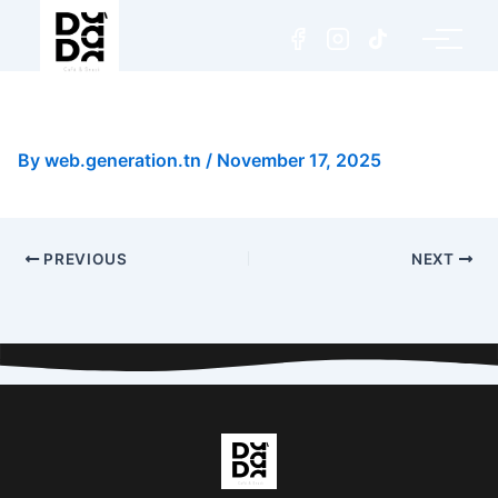
Chicken Florentine Pasta
By
web.generation.tn
/
November 17, 2025
PREVIOUS
NEXT