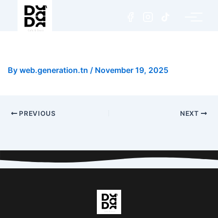
Double Espresso
By
web.generation.tn
/
November 19, 2025
PREVIOUS
NEXT