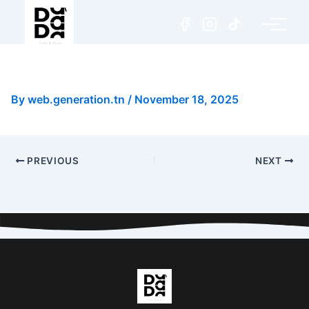
Tiramisu Pistache
By
web.generation.tn
/
November 18, 2025
PREVIOUS
NEXT