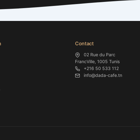
n
Contact
02 Rue du Parc
FrancVille, 1005 Tunis
+216 50 533 112
info@dada-cafe.tn
n