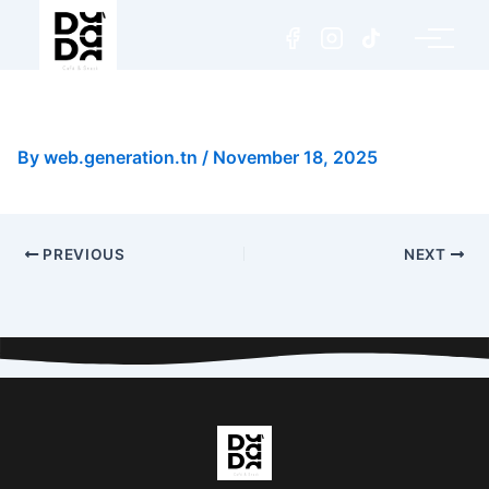
Jambon de Boeuf Traditionnel
By
web.generation.tn
/
November 18, 2025
PREVIOUS
NEXT