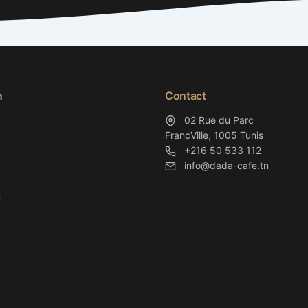
n
Contact
02 Rue du Parc
FrancVille, 1005 Tunis
+216 50 533 112
info@dada-cafe.tn
n