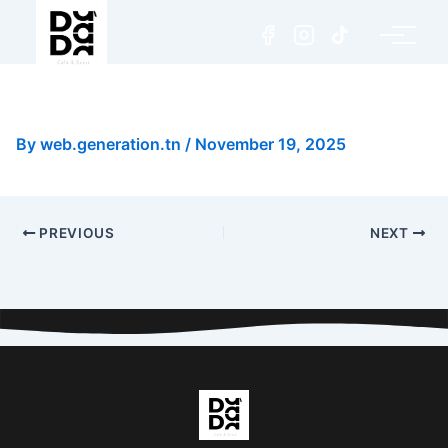
Matcha Fraise Latte
By
web.generation.tn
/
November 19, 2025
PREVIOUS
NEXT