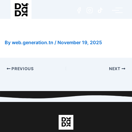
Matcha Frappé Coco
By
web.generation.tn
/
November 19, 2025
PREVIOUS
NEXT