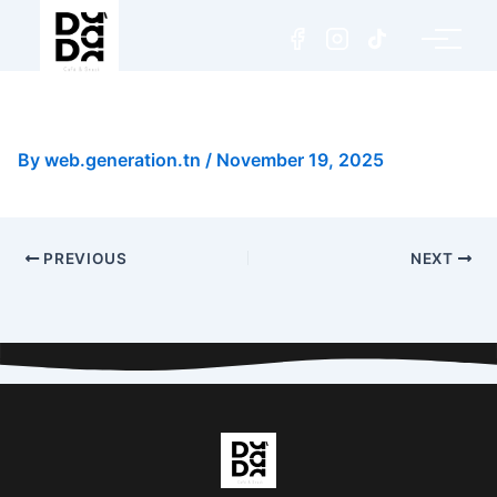
Matcha Latte Traditionnel
By
web.generation.tn
/
November 19, 2025
PREVIOUS
NEXT