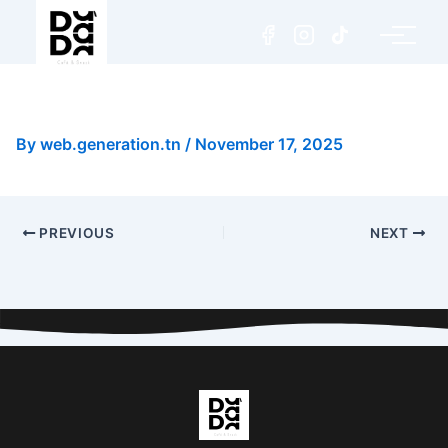
Piña Colada Fruit Exotique
By
web.generation.tn
/
November 17, 2025
PREVIOUS
NEXT