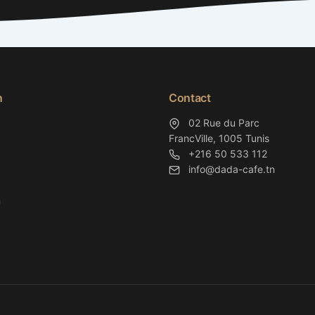
n
Contact
02 Rue du Parc
FrancVille, 1005 Tunis
+216 50 533 112
info@dada-cafe.tn
n