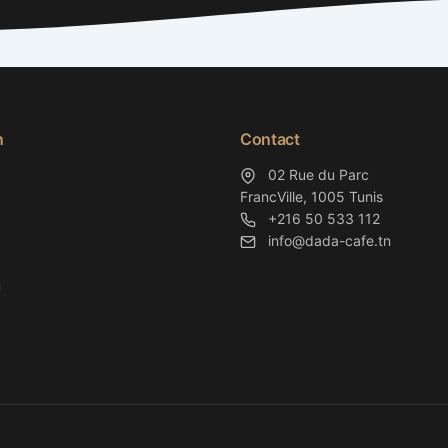
n
Contact
02 Rue du Parc
FrancVille, 1005 Tunis
+216 50 533 112
info@dada-cafe.tn
n