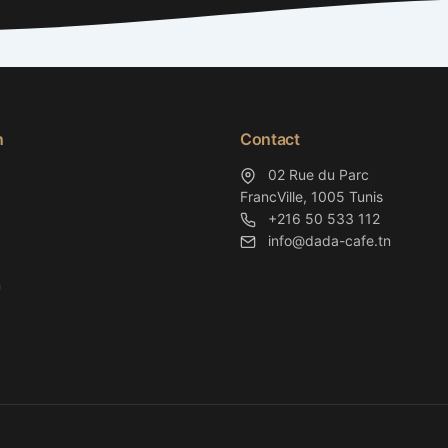
n
Contact
02 Rue du Parc
FrancVille, 1005 Tunis
+216 50 533 112
info@dada-cafe.tn
n