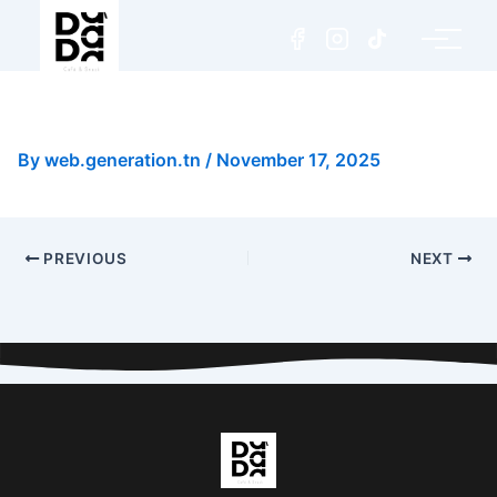
Pizza Saumon Medium
By
web.generation.tn
/
November 17, 2025
PREVIOUS
NEXT