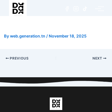
Poulet rustique
By
web.generation.tn
/
November 18, 2025
PREVIOUS
NEXT