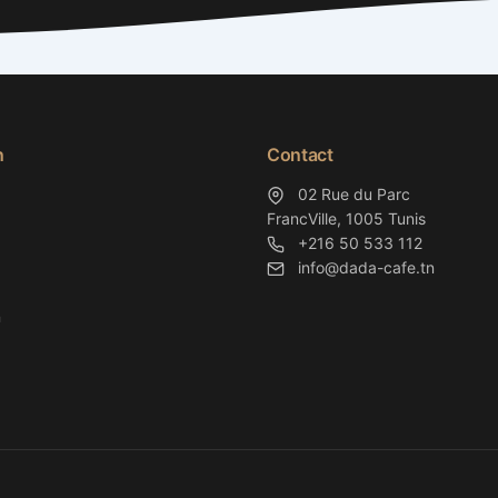
n
Contact
02 Rue du Parc
FrancVille, 1005 Tunis
+216 50 533 112
info@dada-cafe.tn
n