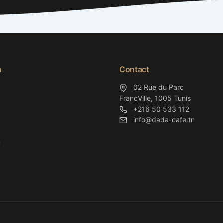
n
Contact
02 Rue du Parc
FrancVille, 1005 Tunis
+216 50 533 112
info@dada-cafe.tn
n