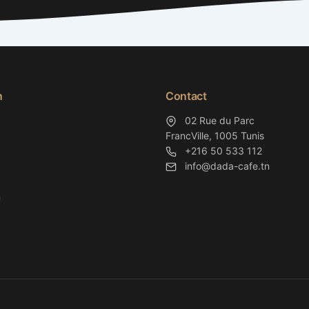
n
Contact
02 Rue du Parc
FrancVille, 1005 Tunis
+216 50 533 112
info@dada-cafe.tn
n