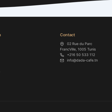
n
Contact
02 Rue du Parc
FrancVille, 1005 Tunis
+216 50 533 112
info@dada-cafe.tn
n